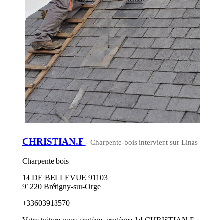
CHRISTIAN.F
- Charpente-bois intervient sur Linas
Charpente bois
14 DE BELLEVUE 91103
91220 Brétigny-sur-Orge
+33603918570
Votre toiture vous protège, protégez-la! CHRISTIAN F.