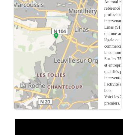
Au total nous avo
référencé
75
professionnels
intervenant sur
Linas (91) dont
1
ont une adresse
légale ou
commerciale dans
la commune.
Sur les
75
artisan
et entreprises
7
so
qualifiés pour une
intervention sur
l'activité charpent
bois.
Voici les 20
premiers.