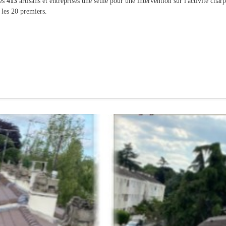
les
413
artisans et entreprises une seule pour une intervention sur l'activité char
 les 20 premiers.