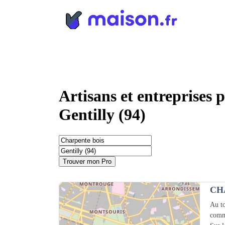
Panneau de gestion des cookies
Artisans et entreprises 
Gentilly (94)
Trouver mon Pro
CH
Au to
comm