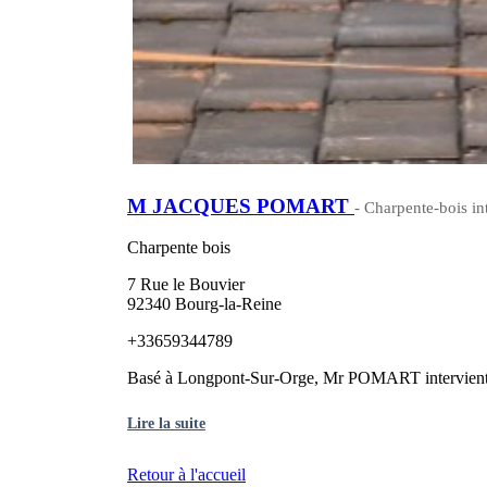
M JACQUES POMART
- Charpente-bois int
Charpente bois
7 Rue le Bouvier
92340 Bourg-la-Reine
+33659344789
Basé à Longpont-Sur-Orge, Mr POMART intervient sur
Lire la suite
Retour à l'accueil