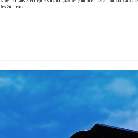
les
166
artisans et entreprises
6
sont qualifiés pour une intervention sur l'activit
 les 20 premiers.