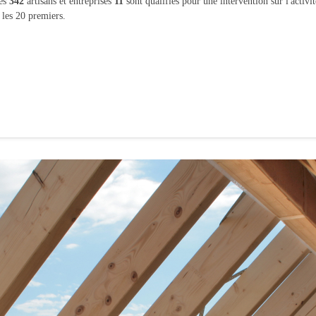
les
342
artisans et entreprises
11
sont qualifiés pour une intervention sur l'activi
 les 20 premiers.