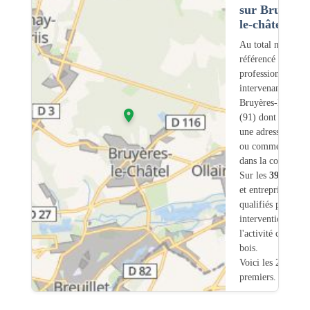
sur Bruyères
le-châtel (91)
Au total nous avo
référencé
39
professionnels
intervenant sur
Bruyères-le-Châte
(91) dont
16
ont
une adresse légale
ou commerciale
dans la commune.
Sur les
39
artisan
et entreprises
3
so
qualifiés pour une
intervention sur
l'activité charpent
bois.
Voici les 20
premiers.