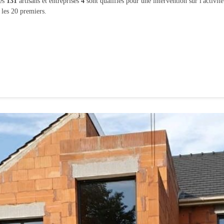
les
131
artisans et entreprises
4
sont qualifiés pour une intervention sur l'activit
 les 20 premiers.