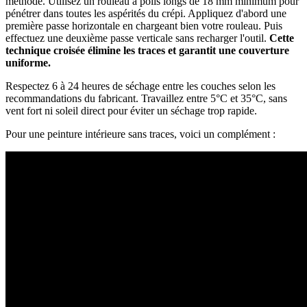
méthode. Utilisez un rouleau à poils longs de 18 mm minimum pour
pénétrer dans toutes les aspérités du crépi. Appliquez d'abord une
première passe horizontale en chargeant bien votre rouleau. Puis
effectuez une deuxième passe verticale sans recharger l'outil.
Cette
technique croisée élimine les traces et garantit une couverture
uniforme.
Respectez 6 à 24 heures de séchage entre les couches selon les
recommandations du fabricant. Travaillez entre 5°C et 35°C, sans
vent fort ni soleil direct pour éviter un séchage trop rapide.
Pour une peinture intérieure sans traces, voici un complément :