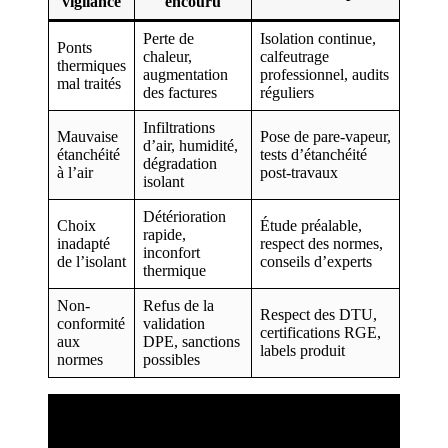
vigilance
encouru
Perte de
Isolation continue,
Ponts
chaleur,
calfeutrage
thermiques
augmentation
professionnel, audits
mal traités
des factures
réguliers
Infiltrations
Mauvaise
Pose de pare-vapeur,
d’air, humidité,
étanchéité
tests d’étanchéité
dégradation
à l’air
post-travaux
isolant
Détérioration
Choix
Étude préalable,
rapide,
inadapté
respect des normes,
inconfort
de l’isolant
conseils d’experts
thermique
Non-
Refus de la
Respect des DTU,
conformité
validation
certifications RGE,
aux
DPE, sanctions
labels produit
normes
possibles