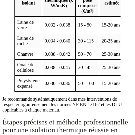
thermiques (λ
pose
isolant
estimée
env
W/m.K)
comprise
(€/m²)
Laine de
Moy
0.032 - 0.038
15 - 50
15-20 ans
verre
syn
Laine de
0.034 - 0.040
30 - 115
20-25 ans
Mo
roche
Chanvre
0.038 - 0.042
50 - 70
25-30 ans
Fai
Ouate de
0.038 - 0.045
30 - 45
25-30 ans
Fai
cellulose
Polystyrène
Ele
0.030 - 0.036
50 - 100
15-20 ans
expansé
(sy
Je recommande systématiquement dans mes interventions de
respecter rigoureusement les normes NF EN 13162 et les DTU
applicables à chaque matériau.
Étapes précises et méthode professionnelle
pour une isolation thermique réussie en