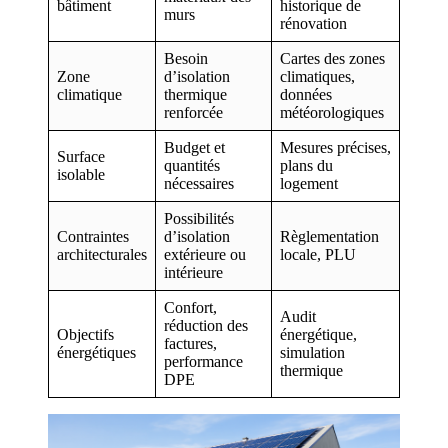
bâtiment
historique de
murs
rénovation
Besoin
Cartes des zones
Zone
d’isolation
climatiques,
climatique
thermique
données
renforcée
météorologiques
Budget et
Mesures précises,
Surface
quantités
plans du
isolable
nécessaires
logement
Possibilités
Contraintes
d’isolation
Règlementation
architecturales
extérieure ou
locale, PLU
intérieure
Confort,
Audit
réduction des
Objectifs
énergétique,
factures,
énergétiques
simulation
performance
thermique
DPE