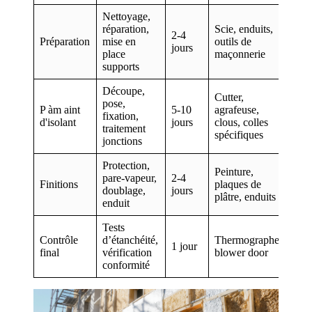
Nettoyage,
réparation,
Scie, enduits,
2-4
Préparation
mise en
outils de
jours
place
maçonnerie
supports
Découpe,
Cutter,
pose,
P àm aint
5-10
agrafeuse,
fixation,
d'isolant
jours
clous, colles
traitement
spécifiques
jonctions
Protection,
Peinture,
pare-vapeur,
2-4
Finitions
plaques de
doublage,
jours
plâtre, enduits
enduit
Tests
Contrôle
d’étanchéité,
Thermographe,
1 jour
final
vérification
blower door
conformité