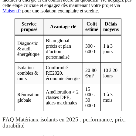
cette étape cruciale et engagez dès maintenant votre projet via
Maison.fr
pour une isolation exemplaire et sereine.
Service
Coût
Délais
Avantage clé
proposé
estimé
moyens
Bilan global
Diagnostic
précis et plan
300 -
1 à 3
& audit
d’action
600 €
jours
énergétique
personnalisé
Isolation
Conformité
20-80
10 à 20
combles &
RE2020,
€/m²
jours
murs
économie énergie
15
Amélioration > 2
Rénovation
000 -
1 à 3
classes DPE,
globale
30
mois
aides maximales
000 €
FAQ Matériaux isolants en 2025 : performance, prix,
durabilité