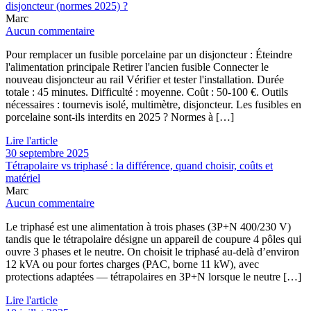
disjoncteur (normes 2025) ?
Marc
Aucun commentaire
Pour remplacer un fusible porcelaine par un disjoncteur : Éteindre
l'alimentation principale Retirer l'ancien fusible Connecter le
nouveau disjoncteur au rail Vérifier et tester l'installation. Durée
totale : 45 minutes. Difficulté : moyenne. Coût : 50-100 €. Outils
nécessaires : tournevis isolé, multimètre, disjoncteur. Les fusibles en
porcelaine sont-ils interdits en 2025 ? Normes à […]
Lire l'article
30 septembre 2025
Tétrapolaire vs triphasé : la différence, quand choisir, coûts et
matériel
Marc
Aucun commentaire
Le triphasé est une alimentation à trois phases (3P+N 400/230 V)
tandis que le tétrapolaire désigne un appareil de coupure 4 pôles qui
ouvre 3 phases et le neutre. On choisit le triphasé au‑delà d’environ
12 kVA ou pour fortes charges (PAC, borne 11 kW), avec
protections adaptées — tétrapolaires en 3P+N lorsque le neutre […]
Lire l'article